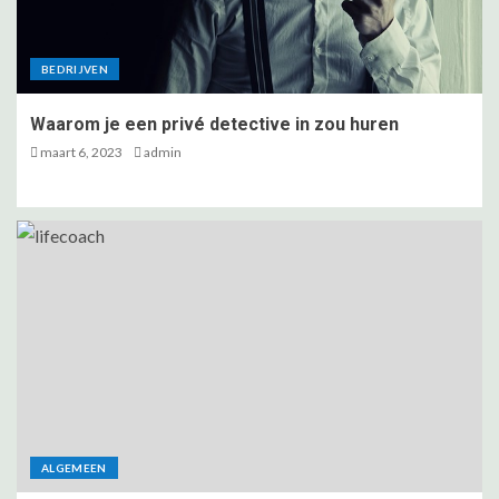
3
BEDRIJVEN
Wat kan een lifecoach opleiding
Waarom je een privé detective in zou huren
voor jou betekenen?
maart 6, 2023
admin
4
Verschillende methoden van
container reiniging
5
ALGEMEEN