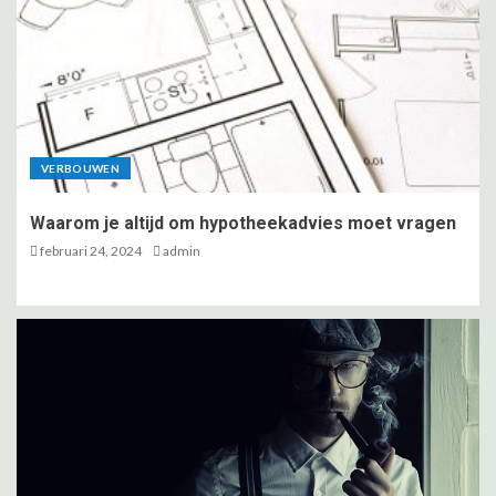
container reiniging
5
Wat is conversie en hoe kun je
het verbeteren?
VERBOUWEN
1
Waarom je altijd om hypotheekadvies moet vragen
februari 24, 2024
admin
Waarom je altijd om
hypotheekadvies moet vragen
2
Waarom je een privé detective in
zou huren