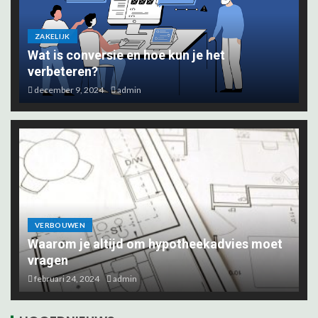
ZAKELIJK
Wat is conversie en hoe kun je het
verbeteren?
december 9, 2024
admin
VERBOUWEN
Waarom je altijd om hypotheekadvies moet
vragen
februari 24, 2024
admin