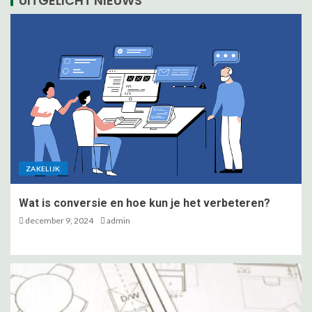
UITGELICHT NIEUWS
Waarom je altijd om
hypotheekadvies moet vragen
2
Waarom je een privé detective in
zou huren
3
ZAKELIJK
Wat is conversie en hoe kun je het verbeteren?
Wat kan een lifecoach opleiding
december 9, 2024
admin
voor jou betekenen?
4
Verschillende methoden van