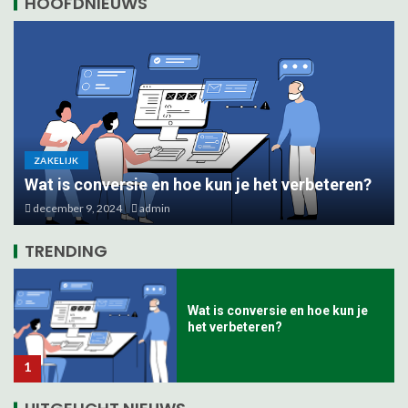
HOOFDNIEUWS
ZAKELIJK
Wat is conversie en hoe kun je het verbeteren?
Verschillende methoden van
container reiniging
december 9, 2024
admin
5
TRENDING
Wat is conversie en hoe kun je
het verbeteren?
1