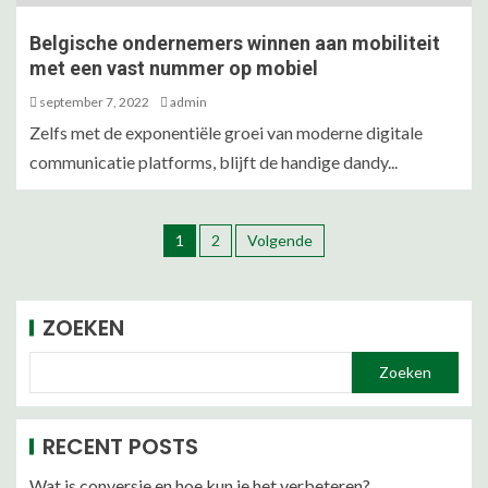
Belgische ondernemers winnen aan mobiliteit
met een vast nummer op mobiel
september 7, 2022
admin
Zelfs met de exponentiële groei van moderne digitale
communicatie platforms, blijft de handige dandy...
1
2
Volgende
ZOEKEN
Zoeken
RECENT POSTS
Wat is conversie en hoe kun je het verbeteren?